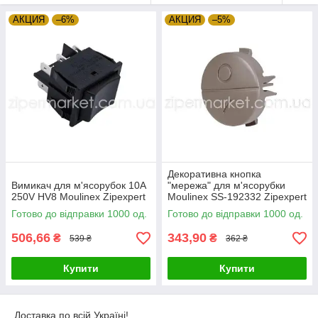
АКЦИЯ
–6%
АКЦИЯ
–5%
Декоративна кнопка
Вимикач для м'ясорубок 10A
"мережа" для м'ясорубки
250V HV8 Moulinex Zipexpert
Moulinex SS-192332 Zipexpert
Готово до відправки 1000 од.
Готово до відправки 1000 од.
506,66
343,90
₴
₴
539 ₴
362 ₴
Купити
Купити
Доставка по всій Україні!