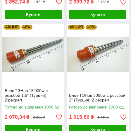
1 852,74
2 009,72
₴
₴
1 971 ₴
2 138 ₴
Купити
Купити
АКЦИЯ
–6%
АКЦИЯ
–6%
Блок ТЭНов 15'000w с
резьбой 1,5" (Турция)
Блок ТЭНов 3000w с резьбой
Zipexpert
2" (Турция) Zipexpert
Готово до відправки 1000 од.
Готово до відправки 1000 од.
2 078,34
1 615,86
₴
₴
2 211 ₴
1 719 ₴
Купити
Купити