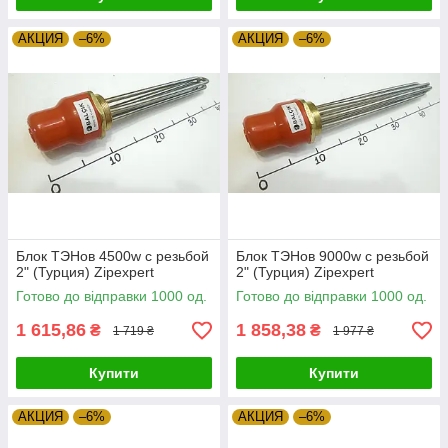
АКЦИЯ
–6%
АКЦИЯ
–6%
Блок ТЭНов 4500w с резьбой
Блок ТЭНов 9000w с резьбой
2" (Турция) Zipexpert
2" (Турция) Zipexpert
Готово до відправки 1000 од.
Готово до відправки 1000 од.
1 615,86
1 858,38
₴
₴
1 719 ₴
1 977 ₴
Купити
Купити
АКЦИЯ
–6%
АКЦИЯ
–6%