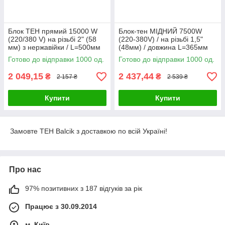
Блок ТЕН прямий 15000 W
Блок-тен МІДНИЙ 7500W
(220/380 V) на різьбі 2" (58
(220-380V) / на різьбі 1,5"
мм) з нержавійки / L=500мм
(48мм) / довжина L=365мм
Balcik, Туреччина Zipexpert
Thermowatt, Італія Zipexpert
Готово до відправки 1000 од.
Готово до відправки 1000 од.
2 049,15
2 437,44
₴
₴
2 157 ₴
2 539 ₴
Купити
Купити
Замовте ТЕН Balcik з доставкою по всій Україні!
Про нас
97% позитивних з 187 відгуків за рік
Працює з 30.09.2014
м. Київ