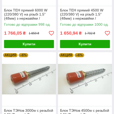
Блок ТЕН прямий 6000 W
Блок ТЕН прямий 4500 W
(220/380 V) на різьбі 1,5"
(220/380 V) на різьбі 1,5"
(48мм) з нержавійки /
(48мм) з нержавійки /
L=300мм Balcik, Туреччина
L=300мм Balcik, Туреччина
Готово до відправки 998 од.
Готово до відправки 1000 од.
Zipexpert
Zipexpert
1 766,05
1 650,94
₴
₴
1 859 ₴
1 702 ₴
Купити
Купити
АКЦИЯ
–6%
АКЦИЯ
–6%
Блок ТЭНов 3000w с резьбой
Блок ТЭНов 4500w с резьбой