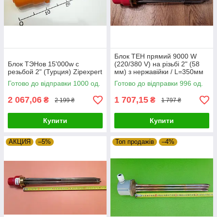
Блок ТЕН прямий 9000 W
Блок ТЭНов 15'000w с
(220/380 V) на різьбі 2" (58
резьбой 2" (Турция) Zipexpert
мм) з нержавійки / L=350мм
Balcik, Туреччина Zipexpert
Готово до відправки 1000 од.
Готово до відправки 996 од.
2 067,06
1 707,15
₴
₴
2 199 ₴
1 797 ₴
Купити
Купити
АКЦИЯ
–5%
Топ продажів
–4%