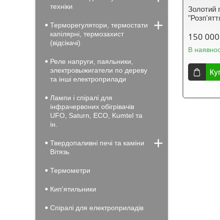
техніки
Золотий 
"Розп'ят
Терморегулятори, термостати
капілярні, термозахист
150 000
(відсікачі)
В наявнос
Реле напруги, паяльники,
электровыжигатели по дереву
Ку
та інші електроприлади
Лампи і спіралі для
інфрачервоних обігрівачів
UFO, Saturn, ECO, Kumtel та
ін.
Твердопаливні печі та каміни
Вiтязь
Термометри
Кип'ятильники
Спіралі для електроприладів