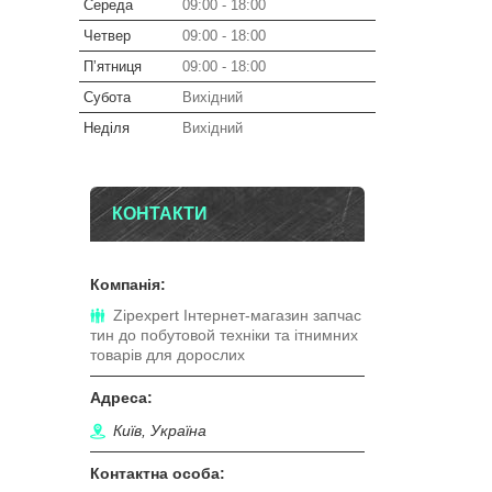
Середа
09:00
18:00
Четвер
09:00
18:00
Пʼятниця
09:00
18:00
Субота
Вихідний
Неділя
Вихідний
КОНТАКТИ
Zipexpert Iнтернет-магазин запчас
тин до побутовой технiки та iтнимних
товарiв для дорослих
Київ, Україна