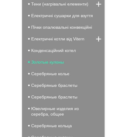
Тени (нагрівальні елементи)
Електричні сушарки для взуття
Пічки опалювальні конвекційні
Електричні котли від Vitern
Конденсацiйний котел
Золотые кулоны
Серебряные колье
Серебряные браслеты
Серебряные браслеты
Ювелирные изделия из
серебра, общее
Серебряные кольца