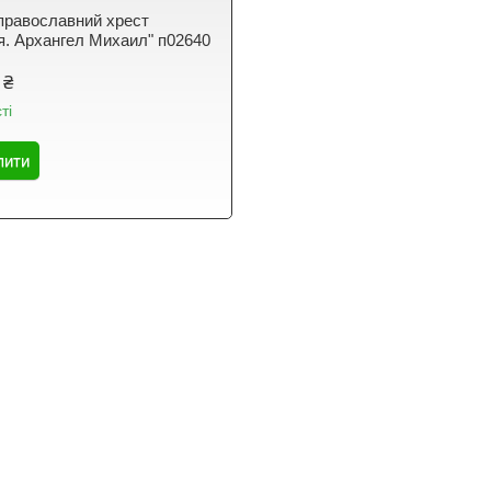
православний хрест
тя. Архангел Михаил" п02640
 ₴
ті
пити