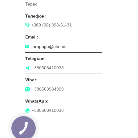
Тарас
+380 (98) 398-31-31
tarapuga@ukr.net
+380508410038
+380503984909
+380508410038