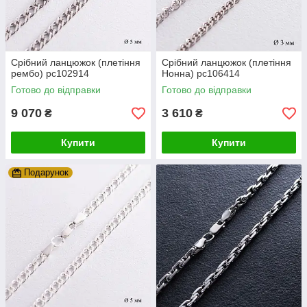
Срібний ланцюжок (плетіння
Срібний ланцюжок (плетіння
рембо) рс102914
Нонна) рс106414
Готово до відправки
Готово до відправки
9 070
3 610
₴
₴
Купити
Купити
Подарунок